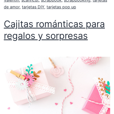
Valentin
,
scanncut
,
scrapbook
,
scrapbooking
,
tarjetas
de amor
,
tarjetas DIY
,
tarjetas pop up
Cajitas románticas para
regalos y sorpresas