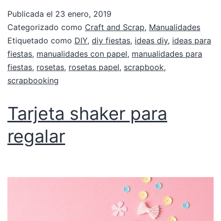
Publicada el
23 enero, 2019
Categorizado como
Craft and Scrap
,
Manualidades
Etiquetado como
DIY
,
diy fiestas
,
ideas diy
,
ideas para
fiestas
,
manualidades con papel
,
manualidades para
fiestas
,
rosetas
,
rosetas papel
,
scrapbook
,
scrapbooking
Tarjeta shaker para
regalar