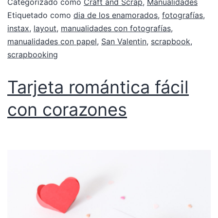
Categorizado como
Craft and Scrap
,
Manualidades
Etiquetado como
dia de los enamorados
,
fotografías
,
instax
,
layout
,
manualidades con fotografías
,
manualidades con papel
,
San Valentin
,
scrapbook
,
scrapbooking
Tarjeta romántica fácil
con corazones