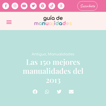
Suscríbete
Antiguo
,
Manualidades
Las 150 mejores
manualidades del
2013