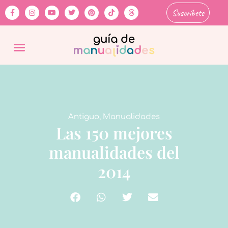
Suscríbete
Antiguo
,
Manualidades
Las 150 mejores
manualidades del
2014